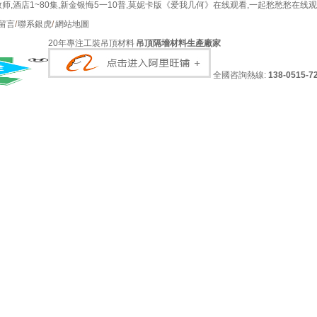
师,酒店1~80集,新金银悔5一10普,莫妮卡版《爱我几何》在线观看,一起愁愁愁在线
留言
/
聯系銀虎
/
網站地圖
20年專注工裝吊頂材料
吊頂隔墻材料生產廠家
全國咨詢熱線:
138-0515-7
膏制品
GYPSUM CEILING
高晶天花板系列
石膏線條
藝術造型
PVC潔凈板
幕墻系列
通透天花系列
條形扣板系列
鋁方板
金模具
案例
CACES
經銷代理
DEALER & AGENT
銀虎
司簡介
公司相冊