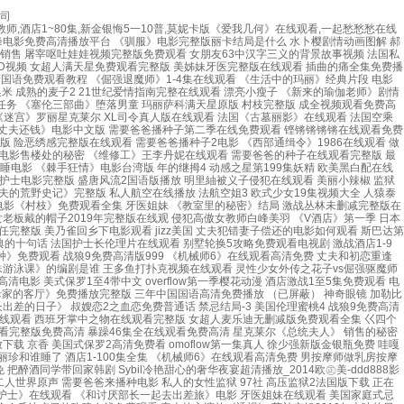
司
师,酒店1~80集,新金银悔5一10普,莫妮卡版《爱我几何》在线观看,一起愁愁愁在线
看 黑白配免费观看高清国语 茉莉特别酒店3 做aj的电视剧 白峰电影在线观看免费版2023年上映时 《乳房按摩》在线观看 盛唐风流电影高清版 [中字]《互换性伴侣》3 私人女姓监狱 黑鬼寄宿电影免费观看 电影《双女任务》 美丽小蜜蜂9 《理发店的特殊待遇》 法国农场全新正版 女版美国队长满天星免费观看 炸天小姐1983完整版 插曲的痛30集全集免费中文字 罗丽星克莱尔《妄想症》 一起愁愁愁免费观看完整版在线观看 《瓜达卢佩的玫瑰》 水润的女人电视剧 我的40岁大胸继拇 三年大片在线观看免费国语版动电话 360大佬爱上我第二季全集观看 三年大片大全免费观看国语版电影完 沙漠行动满天星版免费观看在线 爱我几何130分钟 铯妮玛亚洲欧洲夫妻轮换角色 日本h电影 《乳头按摩》电影无码 八戒8免费观看完整版电影 97在线观看免费高清电视剧网站 我年轻瘦子8 xl司令在线观看全集免费动漫 电影《牙医姐妹》完整版 男生女生一起相愁电视剧在线观看 日剧《特殊的家政》 美丽小蜜蜂3:美丽人生 公与媳2电视剧免费观看电影院 《overflower》动漫全集免费! 法国禁忌 需要爸爸播种电影免费观看在线观看 《妈妈爱上儿子同学》韩剧 秋瓷炫《生死决断》在 八尺夫人满天星版英文版观看 小蜜桃5 小瘦子2在 《坎贝奇三部曲1080P》CodeName 《xl司令》第一季动漫免费观看 满天星电影在线观看 国风按摩院在线视频 三年国语大片在线观看 韩国三级维修师傅的艳遇 《替弟还债》免费播放 97在线免费 陈雅伦曹查理《我为卿痴狂》在哪里 欧美激情五月天 铿铿铿锵免费观看 《Overflower》动漫全集免费观看第二季 法国空姐3高清完整满天星奔跑吧ep 公之孚手中字9 《花嫁高柳家》动漫日漫全集 美国1一7 3d柔铺团 训服的小 子2 一个好妈妈HD2答案 美国伦理电影需要爸爸播种 相奸游戏1 青楼名妓电视剧免费观看全集 浮之手 《荣誉守则》在线播放 《抵债的朋友麦子》剧情介绍 渔夫荒野正版免费观看 天海翼护士在线 未知 总统夫人。主演,罗丽星克莱尔 overflower高清无马 驯服女上司三级片 法国满天星《女飞行员》观看 需要爸爸播种种子 盛唐风流全集免费观看 21世纪在线观看免费播放 木子檀檀子电影免费看高清 簧色电影 男人女人愁愁愁电视剧免费观看最新 高压监狱2线观看完整免费高清原声满天星2019 法国女仆在线观看完整免费高清原声满天星奔跑吧 社长夫人的美貌 美国禁忌睫毛膏4完整版她说视频 战狼九欧式少女高清 日韩激情小说在线观看 《最高的爱人诏》 花房姑娘免费播放大全电视剧 《丰满的女学生3 公的浮之9手中完整版 德田重男全部电影 白峰美羽主演的为父报仇 人员泰山hr成版1991 《房屋销售的秘密》2电影 插曲的痛60全集免费观看高清版校园青 97在线观看免费 美版女儿国满天星 《高压监狱2》法国版 男生和女生一起愁愁愁电视剧全集双 商务旅馆带绿帽子在线观看 爱我几何电影完整版 麦乐迪家庭矛盾 插曲的痛30全集免费观看高清版在线观看 妻子和上司出差住酒店怎么办 甲种公牛1976意大利 《女警坠落2》在线观看 凯登克罗斯电影集锦 姨母家的客厅全集 G点1985年无删减 意大利八尺夫人1982 壮志凌云2011女版满天星 安姨售楼女王电影在线观看 爱我几何中文 小早川玲子电影 美国电影需要爸爸播种子的片段 金银悔5一10普的最新版本更新内容 三年成全在线观看免费观看影视大全 女超人满天星麦乐迪 《飞机上性服务》电影 法国空乘4免费完整版在线播放 美景之屋6:我的完美人生免费全集播放 XL司令第一季免费全集在线观看动漫 金银梅5一10普通话 三年国语正片在中国 公之浮中2 三飞女闺蜜 欧式少女17集全集在线看视频网站下载 品味人生无憾坎贝奇电影在线观看 苍空井电影 年经继拇中文版 美辰之屋6 女技师 电影《姐妹牙医》正片视频 西部通缉令未删减完整 美国女按摩师2无删减版电影观看 《隐形的帽子》在线看 女搜查官 光棍影院双人按摩 疯狂小女生法国版 17·3电影免费播放高清 女版战狼9学生 花与蛇《牙医诊所》电影完整版 和女部长一起去公司研学日剧叫什么 忍不住的继拇中文字幕 男女一起愁愁愁在线观看 《法国航空4》完整版 锵锵锵锵锵锵锵锵电视剧免费观看 《荷尔蒙6》中文版免费 公之浮手电影免费播放 台湾电影《新婚之喜》 浪漫女教师黛比无删减版 歼灭天际线57集免费播放下载 melody女超人 安拉拉斋电影在免费播 黑白配免费版在线观看 盛唐风流手机在线观看 我的游泳教练 欧式少女16集全在线 妈妈的职业5完整版结局在线看谁演的 女超人麦乐迪无删减版在线观看完整版 一起愁愁30集高清播放在线 电影《急诊护士》 妻子8免费全集在线观看 借种中文字幕HD中字 哇嘎全部电影高清播放 我妻子的新妈妈双字ID 《女律师替夫还债》剧情介绍曹查理 美国荷尔蒙6电影 电影天海翼匿名侦探免费观看 女超人(满星版)麦乐迪观看 男女一起愁愁愁免费观看全集 公之浮手在线观看完整版 插曲的痛30高清 私人航空完整版免费观看 《酒店》1-90集免费观看 刚结婚陪部长出差的日子 今夜无人入睡大牛电影高清手机免费 麦乐迪父女在线观看 沙漠风暴行动2007满天星 老婆6免费完整版高清电视剧 一愁愁愁电视剧在线起观 插曲的痛第60集全集能看见的全部私密处 金银悔1至5集免费普通话 禁忌-3结局 妈妈的职业5完整版结局在线看谁演的 儿媳的味道在线观看 战狼6欧洲少女完整版 yellow视频高清免费 安齐拉拉电影免费观看 好玩还得是瘦子全集免费播放在线观看 私人航空在线观看免费完整版 维修工的艳遇 97在线观看免费播放电视剧的更新时间 欲燃电影 满天星女超人在线观看 按摩店的待遇1在线观看 掌中宝电影西班牙 女超人麦乐迪在线播放完整版电影 盛唐风流电影免费观看在线播放 甜蜜惩罚第二季台词无马赛 战狼六 战狼6免费下载 法国空乘2016完整版中文翻译英文 插曲的痛30集全集观看免费 战狼6在线观看下载 酒店1-75集一口气看完 电影《千金与佣人》免费观看 《瓜达卢佩的玫瑰》在线观看 战狼4在线观看完整免费高清 金银悔1-5普通话版免费观看下载 公之浮手中字在线观看完电影 《法国空乘10 坎贝奇拍的电影《无憾》免费观看 人猿泰山1995版未删减版电视剧免费观 年轻的部长夫人 高压监狱2高压法版 幸福的同学聚会 《overflower》真人版动漫全集免费! 花与蛇4之牙医诊所 女员工的付出1230 《和讨厌的部长出差旅》 法国空乘2019在线观看完整免费高清原声满天星奔跑吧ep 房奴试爱电视剧开头原声带 《最高的爱人诏》三上 铿锵铿铿锵免费观看西瓜视频 《天字号监狱》电影在线观看免费高清 蓝色隐身帽 女军长1984年意大利版角色介绍 白峰电影高清无广告看 美国禁忌3睫毛膏 《爱我几何》高清免费看 和部长一起出差的电影 韩国r电影 郝板栗电影HD在线观看 裸体女医生的特殊服务 战狼9欧式少女办 女老板的性滋味 蜜桃8 浴火奔腾浴火红 按摩院里的黑人按摩师 销售的销售秘密6HD中字国 正在播放: JUQ-101 在没有我丈夫的五天里,我被命令禁欲到第一个晚上。不想要 四大美人满天星免费 乌克兰娃娃脸女孩 义姐是不是良喂养樱花在线观看 xl司今真人版 战狼6免费下载完整版国语高清电影 台湾《小凤新婚下》在线观看 入室劫财劫色国语版 张警官第三集在线观看 行政助理(2014)完整版观看 法国空姐2019免费高清原声满天星奔跑吧 儿媳妇的味道l 你懂得369手机看片 需要爸爸播种手机播放美国电影的软件 双女任务在线观看免费版完整版 徐锦江陈雅伦三部曲电影 牙医姐妹在线 酒店1-80集全集免费播放 大胸年轻继拇5免费 示范销售避孕套2剧情 《荣誉守则》免费观看 《浪漫女家教》-电影-电影时期 aj视频电视剧大全日本 哇嘎视频在线免费观看 需要爸爸的种子bd 高压监狱2在线看免费完整 酒店1—80集免费50集剧情介绍 高压监狱2高压法版 82板杨敏思版本1-5电视剧在线观看 《壮志凌云:满天星》 《上司的要求》 日本电影女大学生去按摩 轮奸全集在线播放 掌中之物西班牙版 公之孚手中字12 女儿的复仇的啄木鸟续集 大江大河第三部53 灭火宝贝2凯登克劳斯时间 《爱我几何》电影在线观看免费完整 法国电影《女超人》麦乐迪免费观看 凌云壮志满天星在线观看 家庭矛盾4麦乐迪在线 美女一脱到底 《美容院1:特殊待遇》在线观看 女房产销售楼3 台剧浪漫女家教免费播放 我和少妇房东电影 暴躁46集全在线观看免费高清 禁忌4睫毛膏完整版 二十一世性格爱情指南日韩 《丰胸沙龙治疗3》HD无字高清完整版 满天星《荣誉守则2》 yellow视频在线观看 麦乐迪《女超人》在线播放 玉女心经播放 《女巫》满天星播放 做aj的电视剧100部 法国空乘2016不难空乘在线观看 《法国少女》2 小辣椒3美国荷尔蒙 牙医姊妹1986电影免费观看完整版 高压监狱完整版在线观看完整免费高清原声满天星2023 隔壁邻居很美味在线观看 妻子的肉体偿还 卖车的女销售2电影 房奴试爱电影电视剧免费观看 满天星女版黑鹰坠落2免费观看 好姑娘1免费观看 《八尺夫人意大利满天星》完整版 《需要爸爸播种子》在线观看播放_HD/高清_免费无删减完整版电影 - 星辰影院 《公的浮之手中字》电影完整版 电影《双女任务》 《女超人-麦乐迪》 《姐妹牙医》免费观 偷爸爸的种子免费观看电视剧 三年大片在线观看免费国语版动电话 赤子板栗电影在线观看 二十一世性格爱情指南日韩 韩剧《下属的未婚妻》主演名单表 金牌销售的秘密3HD免费观看 激战厨房 特殊治疗日剧 金银瓶1—5hd 普通话一级 新的上任秘书 女超人满天星版麦乐迪完整版 《牧教师4》动漫全集免费观看5-6集 寂寞的人妻水电工维修 美国式保罗2 原版 电影无憾坎贝奇完整版 上司来我家做客 完整版 盛唐风流电影完整版播放时间 日本维修工人的艳遇 欧式少女19集视频大全 满天星《瓜达卢佩的邻居》 美丽小瘦子7 忌讳5-8 麦乐迪满天星 电影《牙医姐妹》正版在线看 保罗雪莉美国2 妈妈爱上儿子免费播放电视剧大全 女版《壮志凌云》免费 女战狼6免费观看高清 《需要爸爸播种美国》演员名字 法国《绣感》 《少女满天星》完整版在线 特殊房产销售2 《需要爸爸播种子》-免费在线观看高清完整版-片库网 泰国非常大度的电影原声 《游泳教练》免费观看 杰森鲁夫满天星电影合集 战狼6免费全部完整版下载 爱我几何在线观看全集免费播放 训服的小 子2 睫毛膏4美国1990 禁忌3年转一代中文字母 《美姐妹很努力》 双人调情按摩术在线观看 意大利《女子护卫队》 部长出差的日子免费在线观看 由良千岁主演的电影在线观看 特殊保险员员中8 木下檩檩子电影免费观 《大兵的寝室》美剧免费观看全集 埃及皇后2003满天星版 再见莫妮卡电影在线播放免费观看 JIZZ日本 苍老师100部经典电视剧免费观看 三年成全免费看高清影视大全 战狼6免费观看高清完整版 《棘手狂情》电影台湾版 1对2:初次体检电影 jizz365 美丽的水蜜桃5伦理观后感 战狼9欧式少女办 落魄贵族琉璃川免费动漫 《总统夫人》罗丽·星克莱尔免费看 《和部长一起去出差旅》韩剧 女律师的坠落未删减版观看 哇嘎高清完整视 《落魄贵族琉璃川》免费动漫 木下檀檩子电影免费观看高清版,完整 《卢旺达的玫瑰》完整版 被黑人强伦轩 女超人麦乐迪满天星版本电影在线观看 公之浮手中30 混战两姐妹国语版免费观看中文 《21世纪爱情指南》 插曲的30集全集免费播放 修理工艳遇日本 卢旺达的玫瑰免费版 漂亮小瘦子 3 高压监狱3完整版在线看 高压监狱观看完整免费高清原声满天星2019 特殊的游泳池在线观看 韩国保险公司推销员8 女超人麦乐迪无删减版免费观看全集 我的绝品老师免费观看电视剧 牙医姐妹 法国空乘伦理4 《屠宰呕吐娃娃》免费观看完整版 战狼6欧式少女全部视频 《年经继拇2》 伊波拉病毒2国语在线观看完整版 满天星1980在线观看 战狼6免费完整电影在线观看高清 漂亮的小瘦子4 坎贝奇电影《无憾》完整版 铿锵锵锵锵锵锵锵免费观看 丈夫不在部长来家做客 激战酒店1—5免费 三年大片全免费观看国语版 漂亮的瘦子3大结局 爱唯侦察2025合集 需要爸爸播种子电影 《法国空乘5 四个少妇按摩记A片 周弘版《村枝》正版下载 坎贝奇无憾全集码名 黑白配1080P高清完整版 暴躁老妈46集全免费播放柳暗花明又一春的上句是什么? 电影壮志凌云在线观看完整版免费 xl司令第二季无马赛第八集(旅游篇) 爱我几何完整版免费观看原声在线播放 黑白配高清中文全集免费观看 法国空姐满天星法版第三季在线播放 人猿泰山主演1995版 《二十一世纪爱情指南》免费观看俄 刘智贤主演的《水润女人》 《激战丛林》洛可希佛帝在线观看 黑白配高清国语在线观看 特邀外卖员韩国电影 鬼吹灯之天星术国语版 黑白配免费全集在线看 牙医姐妹日语版免费播 动感之星小玲38集全集免 《部长来我家》电影 《女兵俘虏营》越南版在线观看完整 酒店1一5集免费视频在线观看 《部长出差的日子》在线播放 禁忌2年转一代 法国空姐满天星法版第一季在线播放 女员工5的付出 公淫之手 《法国空乘11》播放了几集 北越《性的暴行》播放 满天星女超人在线观看 站着再来一次48集分集剧情介绍 公的孚之手中文 《部长来我家》 男生女生一愁愁愁在线观看大片 强奸电影下载 需要爸爸的种子在线 泰国小姑娘中文版 美姐妹牙医电影完整版 出差和讨厌的社长同住最可恶的部长 《美容院特殊待遇》电影 暴躁少女完整版视频在线观看 铿铿锵锵免费观看在线播放 影音先锋日韩 《家庭矛盾》麦乐迪 张云熙无码a 电影私人航空 中文字Dl幕岳在线观看 郝板粟电影免费播放 青梅竹马是消防员第二季完整版