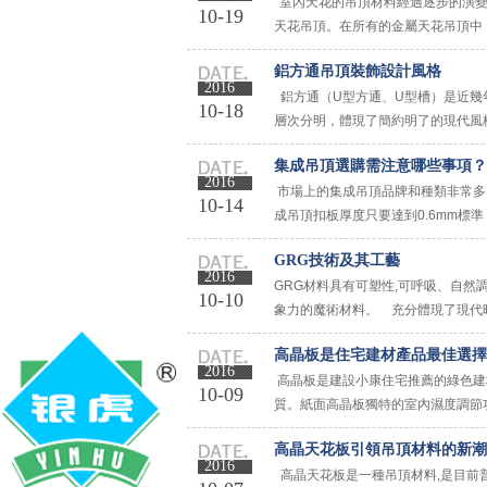
室內天花的吊頂材料經過逐步的演變
10-19
天花吊頂。在所有的金屬天花吊頂中
其它的吊頂材料相比，鋁天花吊頂有哪些
鋁方通吊頂裝飾設計風格
2016
鋁方通（U型方通、U型槽）是近幾
10-18
層次分明，體現了簡約明了的現代風
流密集的公共場所，便于空氣的流通、
集成吊頂選購需注意哪些事項？
2016
市場上的集成吊頂品牌和種類非常多
10-14
成吊頂扣板厚度只要達到0.6mm標
量，很多業主在選購時只注重扣板的厚
GRG技術及其工藝
2016
GRG材料具有可塑性,可呼吸、自
10-10
象力的魔術材料。 充分體現了現代
優勢可以讓建筑設計不再局限于傳統的
高晶板是住宅建材產品最佳選擇
2016
高晶板是建設小康住宅推薦的綠色建
10-09
質。紙面高晶板獨特的室內濕度調節
并有施工方便，加工性能好，可鋸、可
高晶天花板引領吊頂材料的新潮
2016
高晶天花板是一種吊頂材料,是目前普