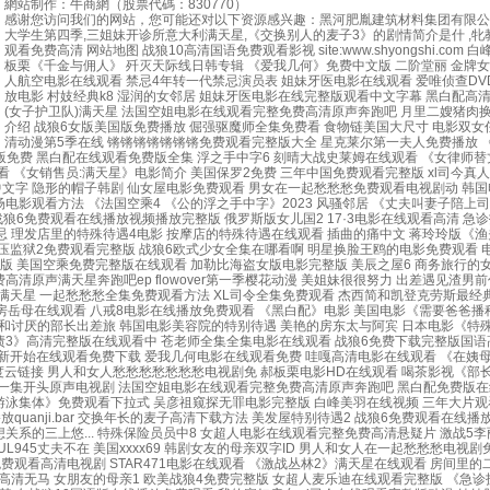
網站制作：
牛商網（股票代碼：830770）
感谢您访问我们的网站，您可能还对以下资源感兴趣：黑河肥胤建筑材料集团有限公
大学生第四季,三姐妹开诊所意大利满天星,《交换别人的麦子3》的剧情简介是什 ,牝教
观看免费高清
网站地图
战狼10高清国语免费观看影视 site:www.shyongshi.com 白峰电影免费高清播放平台 《驯服》电影完整版丽卡结局是什么 水卜樱剧情动画图解 郝板栗《千金与佣人》 歼灭天际线日韩专辑 《爱我几何》免费中文版 二阶堂丽 金牌女销售 屠宰呕吐娃娃视频完整版免费观看 女朋友63中汉字三义的背景故事视频 法国私人航空电影在线观看 禁忌4年转一代禁忌演员表 姐妹牙医电影在线观看 爱唯侦查DVD视频 女超人满天星免费观看完整版 美姊妹牙医完整版在线观看 插曲的痛全集免费播放电影 村妓经典k8 湿润的女邻居 姐妹牙医电影在线完整版观看中文字幕 黑白配高清国语免费观看教程 《倔强退魔师》1-4集在线观看 《生活中的玛丽》经典片段 电影(女子护卫队)满天星 法国空姐电影在线观看完整免费高清原声奔跑吧 月里二嫂猪肉换米 成熟的麦子2 21世纪爱情指南完整在线观看 漂亮小瘦子 《新来的瑜伽老师》剧情介绍 战狼6女版美国版免费播放 倔强驱魔师全集免费看 食物链美国大尺寸 电影双女任务 《塞伦三部曲》堕落男童 玛丽萨科满天星原版 村枝完整版 成全视频观看免费高清动漫第5季在线 锵锵锵锵锵锵锵免费观看完整版大全 星克莱尔第一夫人免费播放 《迷宫》罗丽星克莱尔 XL司令真人版在线观看 法国《古墓丽影》在线观看 法国空乘2019满天星法版完整版百度 售楼小姐的秘密在线观看吴梦梦 凌云壮志女版满天星法版免费 黑白配在线观看免费版全集 浮之手中字6 刻晴大战史莱姆在线观看 《女律师替丈夫还钱》电影中文版 需要爸爸播种子第二季在线免费观看 铿锵锵锵锵在线观看免费载 《新婚之喜》完整版在线观看 金银瓶2008版徐少强 《星克莱尔总统夫人》电影观看 《女销售员:满天星》电影简介 美国保罗2免费 三年中国免费观看完整版 xl司今真人版 险恶绣感完整版在线观看 需要爸爸播种子2电影 《西部通缉令》1986在线观看 做aj电视剧免费观看 爱我几何完整版免费观看 特殊精华油5hd 插曲的痛30集全集免费中文字 隐形的帽子韩剧 仙女屋电影免费观看 男女在一起愁愁愁免费观看电视剧动 韩国电影售楼处的秘密 《维修工》王李丹妮在线观看 需要爸爸的种子在线观看完整版 最近有点怪真人电影原声 社长夫人给客户还债的电影 牙医姊妹电影完整版 法国少女农场电影观看方法 《法国空乘4 《公的浮之手中字》2023 风骚邻居 《丈夫叫妻子陪上司睡电影 《棘手狂情》电影台湾版 年的继拇4 动感之星第199集妖精 欧美黑白配在线 我的好朋友瘦子4 激情从 张警官第一集在线观看 电影《爱我几何》莫妮卡在线观看 战狼6免费观看在线播放视频播放完整版 俄罗斯版女儿国2 17·3电影在线观看高清 急诊护士电影完整版 盛唐风流2国语版播放 明里紬被义子侵犯在线观看 美丽小辣椒 监狱高压2法版免费 卢佩的玫瑰免费高清版 插曲的痛免费高清完整版 保罗禁忌5大结局禁忌 理发店里的特殊待遇4电影 按摩店的特殊待遇在线观看 插曲的痛中文 蒋玲玲版《渔夫的荒野史记》完整版 私人航空在线播放 法航空姐3 欧式少女19集视频大全 人猿泰山1995意大利在线观看完整满天星 黑鬼寄宿电影免费观看 清十二楼房得锦江免费 高压监狱2免费观看完整版 战狼6欧式少女全集在哪看啊 明星换脸王鸥的电影免费观看 电影《村枝》免费观看全集 牙医姐妹 《教室里的秘密》结局 激战丛林未删减完整版在线观看 私人助理2完整版免费版电影 京香在线播放 麦乐迪女超人满天星免费观看完整版 美国空乘免费完整版在线观看 加勒比海盗女版电影完整版 美辰之屋6 商务旅行的女老板戴的帽子2019年完整版在线观 侵犯高傲女教师白峰美羽 《V酒店》第一季 日本美女 《特殊的治疗》中字 黑白配中文版全集在线观看免费 不雅空城在线观看完整免费高清原声满天星奔跑吧ep flowover第一季樱花动漫 美姐妹很很努力 出差遇见渣男前任完整版 美乃雀回乡下电影观看 jizz美国 丈夫犯错妻子偿还的电影如何观看 斯巴达第七季72集全剧情详解 女超人麦乐迪全集免费下载 法航空乘11 莉娜安德森主演的电影满天星 一起愁愁愁全集免费观看方法 XL司令全集免费观看 杰西简和凯登克劳斯最经典的十句话 法国护士长伦理片在线观看 别墅轮换5攻略免费观看电视剧 激战酒店1-9 私人女性监狱美国版什么时候上映 女版战狼10普通话版 想要爸爸的种子 伦理我的厨房岳母在线观看 八戒8电影在线播放免费观看 《黑白配》电影 美国电影《需要爸爸播种》免费观看 战狼9免费高清版999 《机械师6》在线观看高清免费 丈夫和初恋重逢 美容店的特殊待遇 爱我几何《莫妮卡》 替夫还债3 伊波拉病毒2国语在线观看完整版 和讨厌的部长出差旅 韩国电影美容院的特别待遇 美艳的房东太与阿宾 日本电影《特殊游泳课》的编剧是谁 王多鱼打扑克视频在线观看 灵性少女外传之花子vs倔强驱魔师 按摩店的特殊待遇 村姑电影在线播放免费观看 木下檀檩子电影免费观看高 《替夫还债3》高清完整版在线观看中 苍老师全集全集电影在线观看 战狼6免费下载完整版国语高清电影 美式保罗1至4带中文 overflow第一季樱花动漫 酒店激战1至5集免费观看 电影《需要爸爸播种子》演员表 漂亮的女朋友在线观看免费播放大全电视剧 女斯巴达2新开始在线观看免费下载 爱我几何电影在线观看免费 哇嘎高清电影在线观看 《在姨母家的客厅》免费播放完整版 三年中国国语高清免费播放 （已屏蔽） 神奇眼镜 加勒比女海盗9美版免费 哇嘎电影免费看 1—5集免费普通话版金 战狼16欧式少女版资源百度云链接 男人和女人愁愁愁愁愁愁愁电视剧免 郝板栗电影HD在线观看 喝茶影视《部长出差的日子》 叔嫂恋2之血恋免费普通话 禁忌结局-3 美国伦理蜜桃4 战狼9免费高清999加拿大版在线观看 韩剧《我的健身教练2》免费播放全集 大胸的继拇 房奴试爱第一集开头原声电视剧 法国空姐电影在线观看完整免费高清原声奔跑吧 黑白配免费版在线观看 西班牙掌中之物在线观看完整版 女超人麦乐迪无删减版免费观看全集 巜四个已婚妇女去按摩 牙医姐妹在线看完整版高清电影 三年在线观看免费高清正版 《特殊游泳集体》免费观看下拉式 吴彦祖窥探无罪电影完整版 白峰美羽在线视频 三年大片观看完整版免费高清 暴躁46集全在线观看免费高清 星克莱尔《总统夫人》 销售的秘密在线观看 爱我几何在线观看完整版免费版 双女任务在线播放 古墓丽影(法国版)女版播放quanji.bar 交换年长的麦子高清下载方法 美发屋特别待遇2 战狼6免费观看在线播放下载 京香 美国式保罗2高清免费看 omoflow第一集真人 徐少强新版金银瓶免费 哇嘎电影高清完整版免费看 正在播放:最棒的小三沼泽 与不干涉工作和家庭、只有做爱理想关系的三上悠... 特殊保险员员中8 女超人电影在线观看完整免费高清悬疑片 激战5李丽珍和谁睡了 酒店1-100集全集 《机械师6》在线观看高清免费 男按摩师做乳房按摩视频日韩电影 村上沙兽皇电影免费观看高清版下载 美国式家庭3 冷艳女特工完整版 JUL945丈夫不在 美国xxxx69 韩剧女友的母亲双字ID 男人和女人在一起愁愁愁电视剧免 把醉酒同学带回家韩剧 Sybil冷艳甜心的奢华夜宴超清播放_2014欧㊣美-ddd888影院 《天海翼商务旅行》电影在线观看 1986牙医姐妹赤子板栗手机免费 九一传剧mv免费观看高清电视剧 STAR471电影在线观看 《激战丛林2》满天星在线观看 房间里的二人世界原声 需要爸爸来播种电影 私人的女性监狱 97社 高压监狱2法国版下载 正在播放: JUL-945 在没有丈夫的平日里,我被打工归来的无与伦比的岳父强奸, overflower高清无马 女朋友的母亲1 欧美战狼4免费完整版 女超人麦乐迪在线观看完整版 《急诊护士》在线观看 《和讨厌部长一起去出差旅》电影 牙医姐妹在线观看 美国家庭式忌讳1-4古装 铿锵锵锵锵锵锵锵免费观看 法国护士长在线 超级教师第三季免费观看十八禁 女战狼10国语版在线播放免费观看 我的寡妇房东 xl司令在线观看完整版动漫 娃娃脸 4 瓜达卢佩的玫瑰在线免费观看 安吉拉主演的《透视》 荷兰空姐2019年上映的日本空姐是谁 法国护士长 暴躁少女全集免费播放 激战丛林未删减版 部长外出的日子免费观看 爱维侦察DVD版在线播放 法国女版《壮志凌云》高清免费哪儿 娃娃脸4完整版在线观看免费 《激战丛林》罗莎卡拉在线观看 《伊波拉病毒》普通话 女起人满天星免费观看完整版 21世纪在线观看免费播放 美容室待遇4 妻子6免费完整版 二十一世纪性格指南全集免费看 男女愁愁全集 美容室的特殊待遇 女超人麦乐迪在线播放完整版电影 电影《特殊游泳教练》免费观看 《八尺夫人意大利满天星》完整版 女房东的滋味HD中字 姜素拉电影 《爱我几何》免费完整版 苍老师小电影 杰西壮志凌云2011免费观看 继续被义子侵犯完整版 伦理《法国护士长 小早川玲子A V电影 凯登克罗斯 凯登克劳斯电影在线观看 吴健版农民伯伯免费看 美国电影《需要爸爸播种》 激战丛林手机在线观看 我的妹妹最近有点怪真人电影原声配音 警花交换做爱 凌云壮志(法国)满天星电影免费观看 1992电影意大利完整版 安吉拉主演的《透视》在线观看 《酒店》1-100集免费观看在线 法国空乘2016未删减在线播放 美国伦理《生殖按摩》免费观看 三年大片在线观看免费观看第一集全 凌云壮志满天星法版免费观看 站着再来一次第30集剧情介绍视频 飘雪厨房激战 讨厌部长 出差HD中字_午夜电影全集_完整版免费在线观看-天天影院 兽皇村上沙正版电影免费观看 《维修工人的艳遇》中字 女邻居的滋润4 法国《空乘15》艾米丽 特殊的美容院5待遇电影 渔夫荒野台湾版在线观看西瓜视频 男女愁愁愁全集共多少集 姐妹牙医在线看 《特殊的游泳池》在线观看 欧式少女第16集全集高清版观看视频 《棘手狂情》在线完整版观