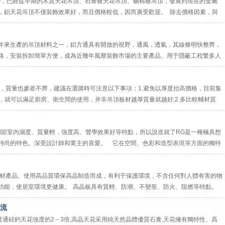
，已經從早期的木質天花吊頂、石膏板天花吊頂、礦棉板吊頂，發展到現在的金屬
，鋁天花吊頂不僅裝飾效果好，而且價格較低，因而廣受歡迎。 除去價格因素，與
優勢呢？&...
年來生產的吊頂材料之一，鋁方通具有開放的視野，通風，透氣，其線條明快整齊，
格，安裝拆卸簡單方便，成為近幾年風靡裝飾市場的主要產品。用于隱蔽工程繁多人
排氣、散熱的同時，能夠...
，質量也參差不齊，建議在選購時可注意以下事項：1.避免以厚度抬高價格，目前集
準，就可以滿足廚房、衛生間的使用，并非吊頂板材越厚質量就越好;2.多比較輔材質
度和花型，而很少關注龍骨、吊桿...
然調節室內濕度、質量輕，強度高、聲學效果好等特點，所以說造就了RG是一種極具想
時尚的特色。深受設計師和業主的喜愛。 它在空間、色彩和造型表現等方面的獨特
限制，使建筑藝術發展到一個更高的層次...
材產品。使用高品質環保高晶制造而成，有利于保護環境，不含任何對人體有害的物
功能，使居室環境更健康。 高晶板具有質輕、防潮、不變形、防火、阻燃等特點。
釘、可刨、可粘結...
流
通硅鈣天花強度的2－3倍,高晶天花采用純天然晶體優質石膏,天花擁有獨特性、高