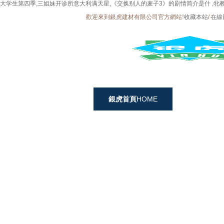
大学生第四季,三姐妹开诊所意大利满天星,《交换别人的麦子3》的剧情简介是什 ,牝教
歡迎來到銀虎建材有限公司官方網站!
收藏本站
/
在線
銀虎首頁
HOME
銀虎石
GRG
鋁制品
CEILINGS
鋁單板鋁
異型吊頂（墻面）系列
鋁合
龍骨系列
PARTS
工程
關于銀虎
ABOUT YINHU
公