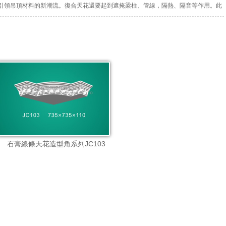
引領吊頂材料的新潮流。復合天花還要起到遮掩梁柱、管線，隔熱、隔音等作用。此
精彩多變，每一種都能創...
石膏線條天花造型角系列JC103