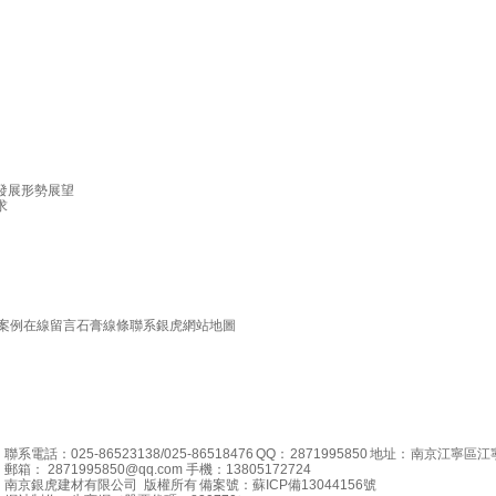
發展形勢展望
求
案例
在線留言
石膏線條
聯系銀虎
網站地圖
聯系電話：025-86523138/025-86518476
QQ： 2871995850
地址： 南京江寧區江
郵箱： 2871995850@qq.com
手機：13805172724
南京銀虎建材有限公司 版權所有
備案號：蘇ICP備13044156號