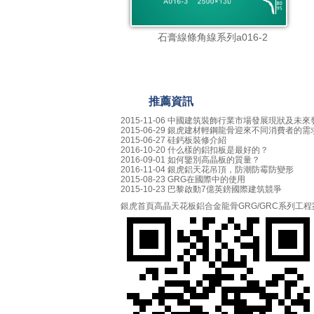
石膏線條角線系列a016-2
推薦資訊
2015-11-06
中國建筑裝飾行業市場發展現狀及未來
2015-06-29
銀虎建材輕鋼龍骨迎來不同消費者的需
2015-06-27
硅鈣板裝修介紹
2016-10-20
什么樣的鋁扣板是最好的？
2016-09-01
如何鑒別高晶板的質量？
2016-11-04
銀虎鋁天花吊頂，防潮防霉防變形
2015-08-23
GRG在國際中的使用
2015-10-23
巴黎啟動7億英鎊國際建筑競爭
銀虎首頁
高晶天花板
鋁合金龍骨
GRG/GRC系列
工程