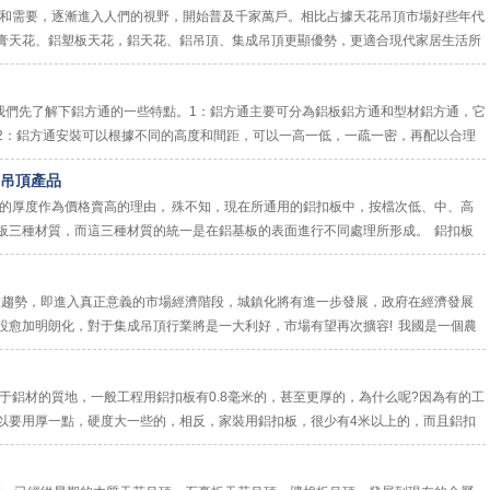
和需要，逐漸進入人們的視野，開始普及千家萬戶。相比占據天花吊頂市場好些年代
膏天花、鋁塑板天花，鋁天花、鋁吊頂、集成吊頂更顯優勢，更適合現代家居生活所
看、石膏天花斷裂...
們先了解下鋁方通的一些特點。1：鋁方通主要可分為鋁板鋁方通和型材鋁方通，它
2：鋁方通安裝可以根據不同的高度和間距，可以一高一低，一疏一密，再配以合理
。3：鋁方通安...
吊頂產品
的厚度作為價格賣高的理由， 殊不知，現在所通用的鋁扣板中，按檔次低、中、高
板三種材質，而這三種材質的統一是在鋁基板的表面進行不同處理所形成。 鋁扣板
扣板的厚度在0....
趨勢，即進入真正意義的市場經濟階段，城鎮化將有進一步發展，政府在經濟發展
設愈加明朗化，對于集成吊頂行業將是一大利好，市場有望再次擴容! 我國是一個農
到2020年...
于鋁材的質地，一般工程用鋁扣板有0.8毫米的，甚至更厚的，為什么呢?因為有的工
以要用厚一點，硬度大一些的，相反，家裝用鋁扣板，很少有4米以上的，而且鋁扣
，可以這么說，0.6毫米的就足...