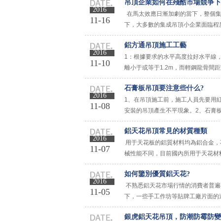
吊頂企業如何在殘酷市場競爭下
2016
在馬太效應日漸加劇的當下，整個集
11-16
下，大多數的集成吊頂小企業面臨程
對于小企業而言，仍能另辟蹊徑打造屬于自
鋁方通吊頂施工工藝
2016
1：根據要求的水平高度拉好水平線
11-10
離小于或等于1.2m，而輕鋼龍骨間
材間距連接好，然后調整水平線。 4：調
石膏板吊頂要注意些什么?
2016
1、在吊頂施工前，施工人員先要用
11-08
安裝的吊頂產生不平現象。2、石膏
驟，大家盡量選擇品牌信譽度好的廠家
鋁天花吊頂常見的材質種類
2016
用于天花板的鋁質材料均為鋁合金，
11-07
械性能不同，目前國內所用于天花材
的優點是抗氧化能力好，同時因為有錳
如何鑒別優質鋁天花?
2016
不熟悉鋁天花市場行情的消費者普遍
11-05
下，一些手工作坊等貼牌工廠片面的
料，比如采用一些含鐵、鉛等比較重的
銀虎鋁天花吊頂，防潮防霉防變