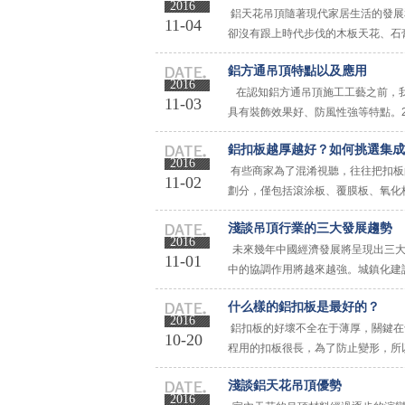
2016
鋁天花吊頂隨著現代家居生活的發展
11-04
卻沒有跟上時代步伐的木板天花、石
需。 我們都知道，木板天花發霉腐爛難
鋁方通吊頂特點以及應用
2016
在認知鋁方通吊頂施工工藝之前，我
11-03
具有裝飾效果好、防風性強等特點。
的顏色搭配，能夠設計出不同的裝飾效果
鋁扣板越厚越好？如何挑選集成
2016
有些商家為了混淆視聽，往往把扣板
11-02
劃分，僅包括滾涂板、覆膜板、氧化
的基材一般選用鋁錳合金、鋁鎂合金， 鋁
淺談吊頂行業的三大發展趨勢
2016
未來幾年中國經濟發展將呈現出三大
11-01
中的協調作用將越來越強。城鎮化建
村人口大國，農村人口占2/3，有數據顯示
什么樣的鋁扣板是最好的？
2016
鋁扣板的好壞不全在于薄厚，關鍵在
10-20
程用的扣板很長，為了防止變形，所
吊頂上沒有什么重物，所以，家裝鋁扣板
淺談鋁天花吊頂優勢
2016