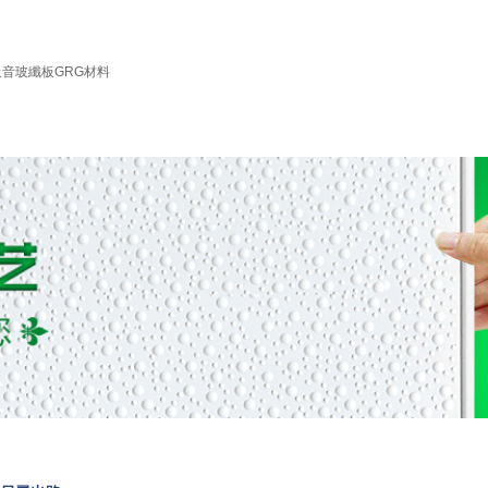
吸音玻纖板
GRG材料