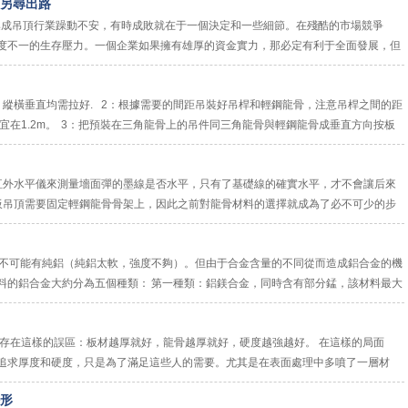
另尋出路
成吊頂行業躁動不安，有時成敗就在于一個決定和一些細節。在殘酷的市場競爭
度不一的生存壓力。一個企業如果擁有雄厚的資金實力，那必定有利于全面發展，但
己的“春天&rdquo...
，縱橫垂直均需拉好. 2：根據需要的間距吊裝好吊桿和輕鋼龍骨，注意吊桿之間的距
距宜在1.2m。 3：把預裝在三角龍骨上的吊件同三角龍骨與輕鋼龍骨成垂直方向按板
整...
紅外水平儀來測量墻面彈的墨線是否水平，只有了基礎線的確實水平，才不會讓后來
板吊頂需要固定輕鋼龍骨骨架上，因此之前對龍骨材料的選擇就成為了必不可少的步
龍骨。3、輕鋼龍骨防腐、防火、強度性能...
不可能有純鋁（純鋁太軟，強度不夠）。但由于合金含量的不同從而造成鋁合金的機
料的鋁合金大約分為五個種類： 第一種類：鋁鎂合金，同時含有部分錳，該材料最大
的含量，因此具有一定的...
存在這樣的誤區：板材越厚就好，龍骨越厚就好，硬度越強越好。 在這樣的局面
追求厚度和硬度，只是為了滿足這些人的需要。尤其是在表面處理中多噴了一層材
扣板或雜鋁扣板。這類產品價...
形