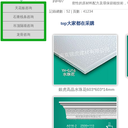
10-07
密性的原材料配方及環保節能技術，
天花板咨询
外，無機（高晶）復合天花的造型設計
記錄總數：52 | 頁數：4
1
2
3
4
石膏线条咨询
top
大家都在采購
吊顶隔墙咨询
龙骨咨询
銀虎高晶水珠花603*603*14mm