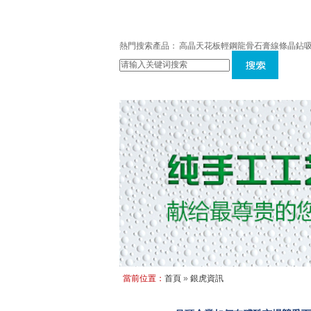
榮譽資質
聯系銀虎
熱門搜索產品：
高晶天花板
輕鋼龍骨
石膏線條
晶鉆
當前位置：
首頁
»
銀虎資訊